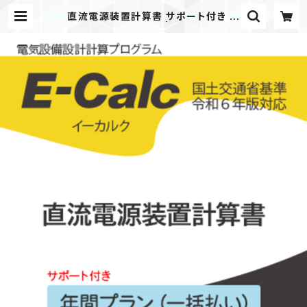
直流電源装置計算書 サポート付き 年
間プラン（一括払い） | TEC ( TANA
K EC )