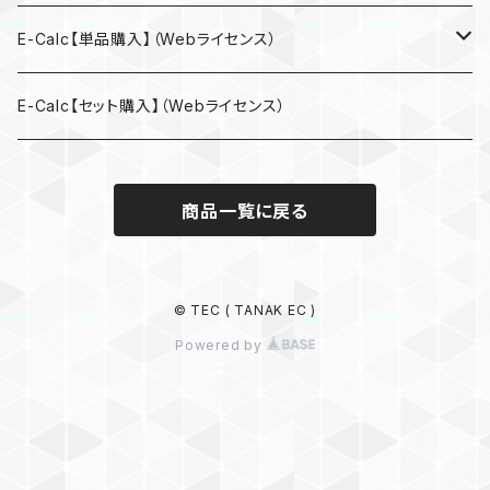
E-Calc【単品購入】（Webライセンス）
照度計算書／輝度計算書／消費電力削減効果の評価
E-Calc【セット購入】（Webライセンス）
電灯設備負荷容量集計表
商品一覧に戻る
動力設備負荷表
動力設備負荷容量集計表
© TEC ( TANAK EC )
Powered by
高調波流出電流計算書
電路計算書（幹線用）