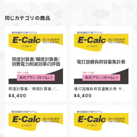
同じカテゴリの商品
照度計算書／輝度計算書／消
電灯設備負荷容量集計表 サポ
費電力削減効果の評価 サポー
ート付き 単月プラン（月々払い）
¥4,400
¥4,400
ト付き 単月プラン（月々払い）